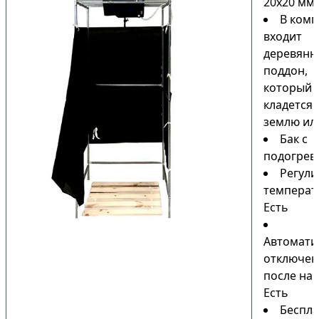
20х20 мм
В комп
входит
деревянн
поддон,
который
кладется 
землю или
Бак с
подогрев
Регули
температ
Есть
Автомати
отключен
после наг
Есть
Беспла