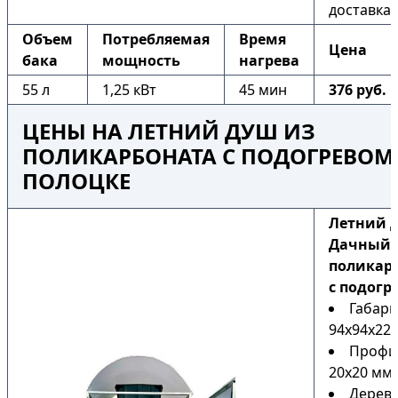
доставка
Объем
Потребляемая
Время
Цена
бака
мощность
нагрева
55 л
1,25 кВт
45 мин
376 руб.
ЦЕНЫ НА ЛЕТНИЙ ДУШ ИЗ
ПОЛИКАРБОНАТА С ПОДОГРЕВОМ
ПОЛОЦКЕ
Летний 
Дачный 
поликар
с подогр
Габари
94х94х225
Профи
20х20 мм
Дерев