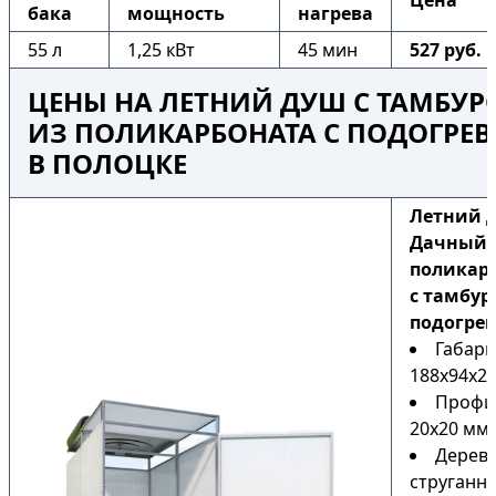
Цена
бака
мощность
нагрева
55 л
1,25 кВт
45 мин
527 руб.
ЦЕНЫ НА ЛЕТНИЙ ДУШ С ТАМБУ
ИЗ ПОЛИКАРБОНАТА С ПОДОГРЕ
В ПОЛОЦКЕ
Летний 
Дачный 
поликар
с тамбур
подогре
Габари
188х94х22
Профи
20х20 мм
Дерев
струганн