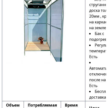
струганн
доска то
20мм , кр
на каркас
на земле)
Бак с
подогрев
Регули
температ
Есть
Автомати
отключен
после наг
Есть
Беспла
доставка
Объем
Потребляемая
Время