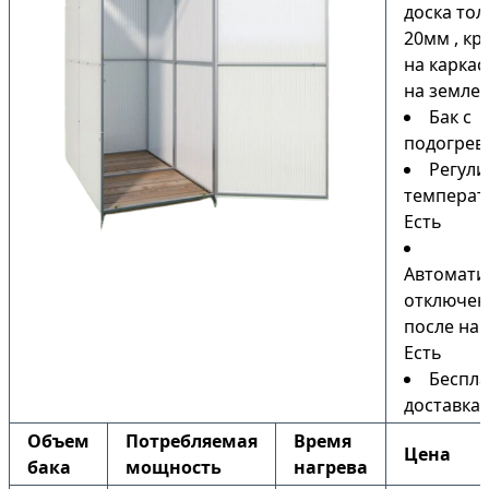
доска то
20мм , кр
на каркас
на земле)
Бак с
подогрев
Регули
температ
Есть
Автомати
отключен
после наг
Есть
Беспла
доставка
Объем
Потребляемая
Время
Цена
бака
мощность
нагрева