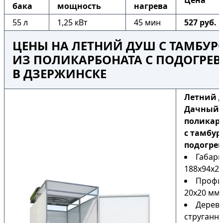
Цена
бака
мощность
нагрева
55 л
1,25 кВт
45 мин
527 руб.
ЦЕНЫ НА ЛЕТНИЙ ДУШ С ТАМБУ
ИЗ ПОЛИКАРБОНАТА С ПОДОГРЕ
В ДЗЕРЖИНСКЕ
Летний 
Дачный 
поликар
с тамбур
подогре
Габари
188х94х22
Профи
20х20 мм
Дерев
струганн