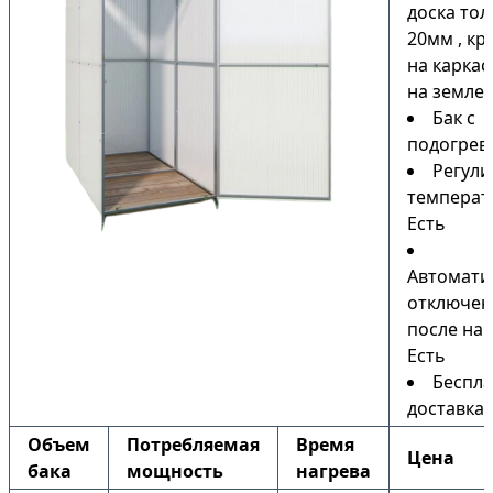
доска то
20мм , кр
на каркас
на земле)
Бак с
подогрев
Регули
температ
Есть
Автомати
отключен
после наг
Есть
Беспла
доставка
Объем
Потребляемая
Время
Цена
бака
мощность
нагрева