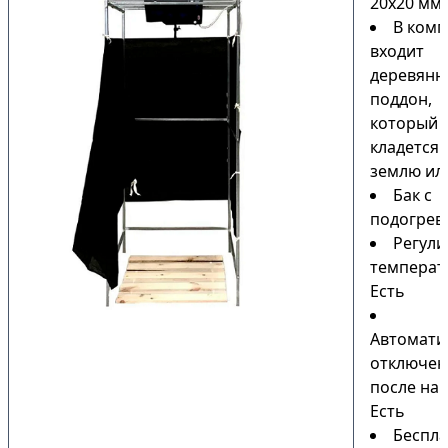
20х20 мм
В комп
входит
деревянн
поддон,
который
кладется 
землю или
Бак с
подогрев
Регули
температ
Есть
Автомати
отключен
после наг
Есть
Беспла