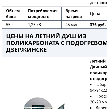
доставка
Объем
Потребляемая
Время
Цена
бака
мощность
нагрева
55 л
1,25 кВт
45 мин
376 руб.
ЦЕНЫ НА ЛЕТНИЙ ДУШ ИЗ
ПОЛИКАРБОНАТА С ПОДОГРЕВОМ
ДЗЕРЖИНСКЕ
Летний 
Дачный 
поликар
с подогр
Габари
94х94х225
Профи
20х20 мм
Дерев