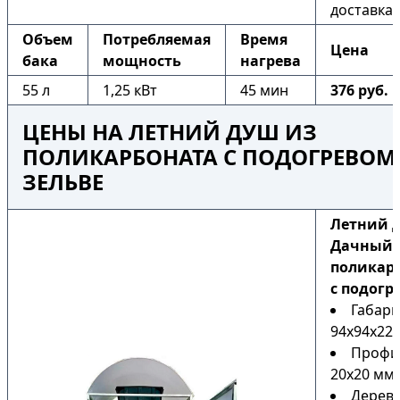
доставка
Объем
Потребляемая
Время
Цена
бака
мощность
нагрева
55 л
1,25 кВт
45 мин
376 руб.
ЦЕНЫ НА ЛЕТНИЙ ДУШ ИЗ
ПОЛИКАРБОНАТА С ПОДОГРЕВОМ
ЗЕЛЬВЕ
Летний 
Дачный 
поликар
с подогр
Габари
94х94х225
Профи
20х20 мм
Дерев