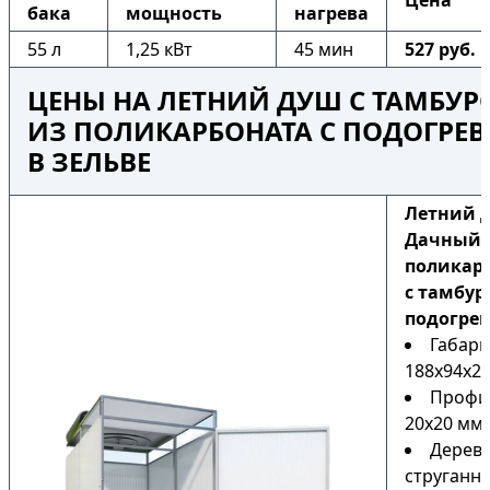
Цена
бака
мощность
нагрева
55 л
1,25 кВт
45 мин
527 руб.
ЦЕНЫ НА ЛЕТНИЙ ДУШ С ТАМБУ
ИЗ ПОЛИКАРБОНАТА С ПОДОГРЕ
В ЗЕЛЬВЕ
Летний 
Дачный 
поликар
с тамбур
подогре
Габари
188х94х22
Профи
20х20 мм
Дерев
струганн