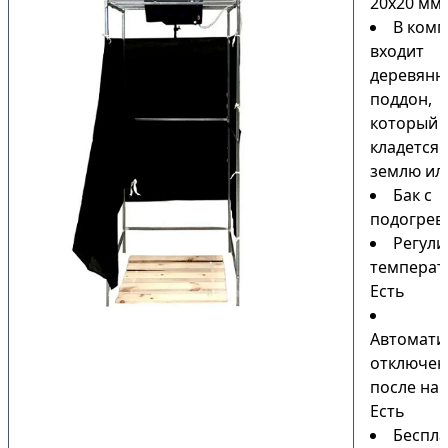
20х20 мм
В комп
входит
деревянн
поддон,
который
кладется 
землю или
Бак с
подогрев
Регули
температ
Есть
Автомати
отключен
после наг
Есть
Беспла