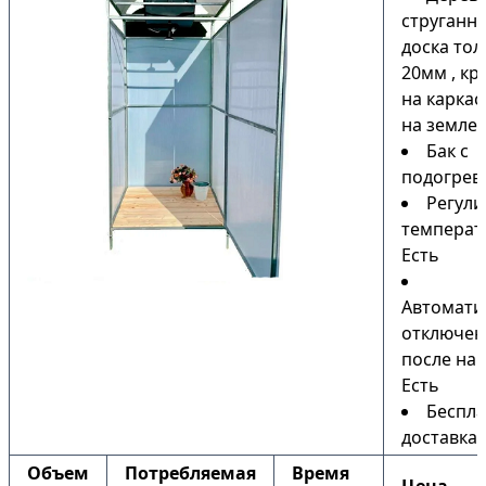
струганн
доска то
20мм , кр
на каркас
на земле)
Бак с
подогрев
Регули
температ
Есть
Автомати
отключен
после наг
Есть
Беспла
доставка
Объем
Потребляемая
Время