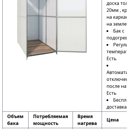
доска то
20мм , кр
на каркас
на земле)
Бак с
подогрев
Регули
температ
Есть
Автомати
отключен
после наг
Есть
Беспла
доставка
Объем
Потребляемая
Время
Цена
бака
мощность
нагрева