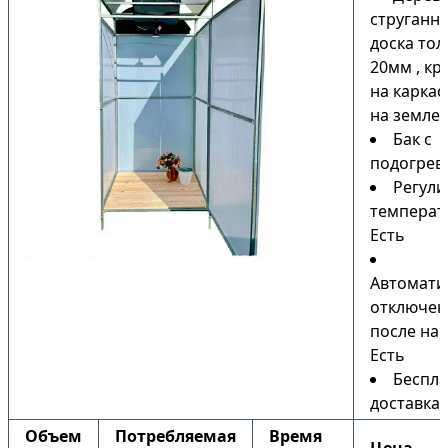
струганн
доска то
20мм , кр
на каркас
на земле)
Бак с
подогрев
Регули
температ
Есть
Автомати
отключен
после наг
Есть
Беспла
доставка
Объем
Потребляемая
Время