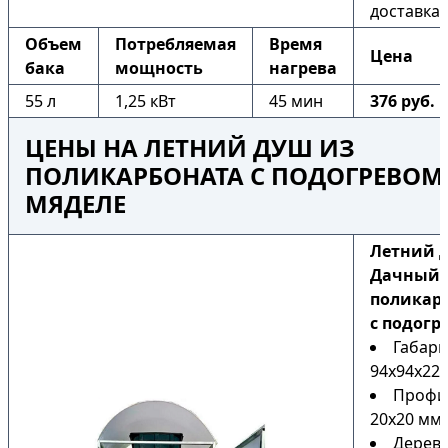
доставка
Объем
Потребляемая
Время
Цена
бака
мощность
нагрева
55 л
1,25 кВт
45 мин
376 руб.
ЦЕНЫ НА ЛЕТНИЙ ДУШ ИЗ
ПОЛИКАРБОНАТА С ПОДОГРЕВОМ
МЯДЕЛЕ
Летний 
Дачный 
поликар
с подогр
Габари
94х94х225
Профи
20х20 мм
Дерев