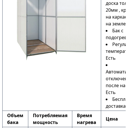
доска то
20мм , кр
на каркас
на земле)
Бак с
подогрев
Регули
температ
Есть
Автомати
отключен
после наг
Есть
Беспла
доставка
Объем
Потребляемая
Время
Цена
бака
мощность
нагрева