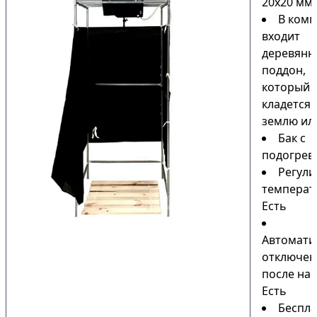
20х20 мм
В комп
входит
деревянн
поддон,
который
кладется 
землю или
Бак с
подогрев
Регули
температ
Есть
Автомати
отключен
после наг
Есть
Беспла