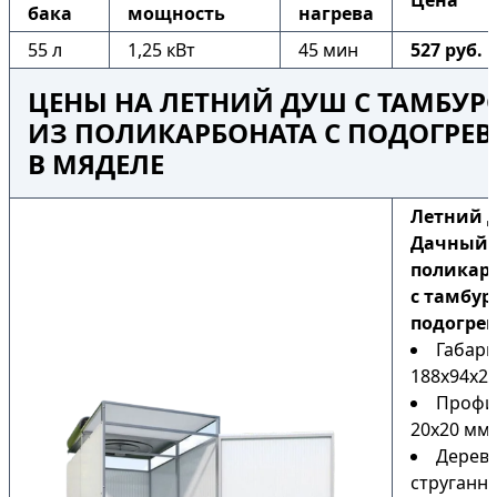
Цена
бака
мощность
нагрева
55 л
1,25 кВт
45 мин
527 руб.
ЦЕНЫ НА ЛЕТНИЙ ДУШ С ТАМБУ
ИЗ ПОЛИКАРБОНАТА С ПОДОГРЕ
В МЯДЕЛЕ
Летний 
Дачный 
поликар
с тамбур
подогре
Габари
188х94х22
Профи
20х20 мм
Дерев
струганн