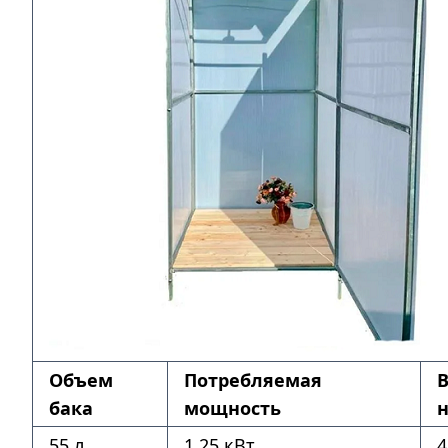
Объем
Потребляемая
бака
мощность
н
55 л
1,25 кВт
4