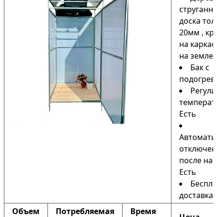
струганн
доска то
20мм , кр
на каркас
на земле)
Бак с
подогрев
Регули
температ
Есть
Автомати
отключен
после наг
Есть
Беспла
доставка
Объем
Потребляемая
Время