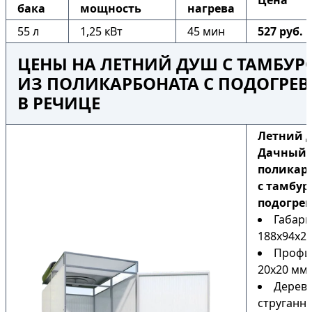
Цена
бака
мощность
нагрева
55 л
1,25 кВт
45 мин
527 руб.
ЦЕНЫ НА ЛЕТНИЙ ДУШ С ТАМБУ
ИЗ ПОЛИКАРБОНАТА С ПОДОГРЕ
В РЕЧИЦЕ
Летний 
Дачный 
поликар
с тамбур
подогре
Габари
188х94х22
Профи
20х20 мм
Дерев
струганн