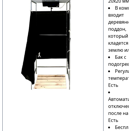
20х20 мм
В комп
входит
деревянн
поддон,
который
кладется 
землю или
Бак с
подогрев
Регули
температ
Есть
Автомати
отключен
после наг
Есть
Беспла