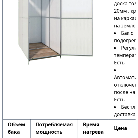
доска то
20мм , кр
на каркас
на земле)
Бак с
подогрев
Регули
температ
Есть
Автомати
отключен
после наг
Есть
Беспла
доставка
Объем
Потребляемая
Время
Цена
бака
мощность
нагрева