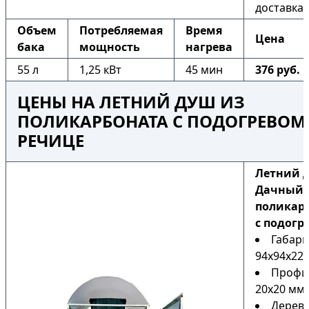
доставка
Объем
Потребляемая
Время
Цена
бака
мощность
нагрева
55 л
1,25 кВт
45 мин
376 руб.
ЦЕНЫ НА ЛЕТНИЙ ДУШ ИЗ
ПОЛИКАРБОНАТА С ПОДОГРЕВОМ
РЕЧИЦЕ
Летний 
Дачный 
поликар
с подогр
Габари
94х94х225
Профи
20х20 мм
Дерев