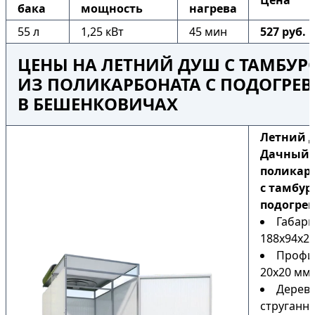
Цена
бака
мощность
нагрева
55 л
1,25 кВт
45 мин
527 руб.
ЦЕНЫ НА ЛЕТНИЙ ДУШ С ТАМБУ
ИЗ ПОЛИКАРБОНАТА С ПОДОГРЕ
В БЕШЕНКОВИЧАХ
Летний 
Дачный 
поликар
с тамбур
подогре
Габари
188х94х22
Профи
20х20 мм
Дерев
струганн