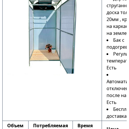
струганн
доска то
20мм , кр
на каркас
на земле)
Бак с
подогрев
Регули
температ
Есть
Автомати
отключен
после наг
Есть
Беспла
доставка
Объем
Потребляемая
Время