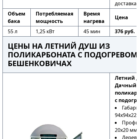
доставка
Объем
Потребляемая
Время
Цена
бака
мощность
нагрева
55 л
1,25 кВт
45 мин
376 руб.
ЦЕНЫ НА ЛЕТНИЙ ДУШ ИЗ
ПОЛИКАРБОНАТА С ПОДОГРЕВОМ
БЕШЕНКОВИЧАХ
Летний 
Дачный 
поликар
с подогр
Габари
94х94х225
Профи
20х20 мм
Дерев