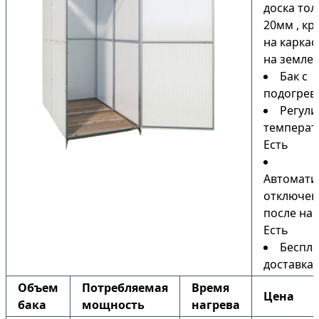
доска то
20мм , кр
на каркас
на земле)
Бак с
подогрев
Регули
температ
Есть
Автомати
отключен
после наг
Есть
Беспла
доставка
Объем
Потребляемая
Время
Цена
бака
мощность
нагрева