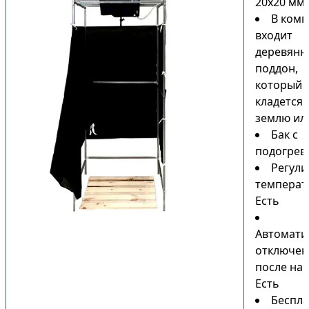
20х20 мм
В комп
входит
деревянн
поддон,
который
кладется 
землю или
Бак с
подогрев
Регули
температ
Есть
Автомати
отключен
после наг
Есть
Беспла