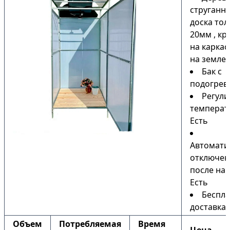
струганн
доска то
20мм , кр
на каркас
на земле)
Бак с
подогрев
Регули
температ
Есть
Автомати
отключен
после наг
Есть
Беспла
доставка
Объем
Потребляемая
Время