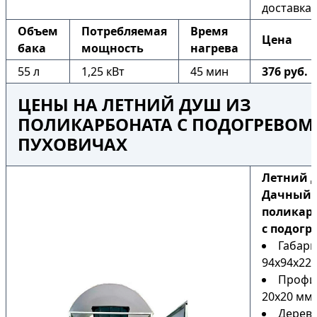
доставка
Объем
Потребляемая
Время
Цена
бака
мощность
нагрева
55 л
1,25 кВт
45 мин
376 руб.
ЦЕНЫ НА ЛЕТНИЙ ДУШ ИЗ
ПОЛИКАРБОНАТА С ПОДОГРЕВОМ
ПУХОВИЧАХ
Летний 
Дачный 
поликар
с подогр
Габари
94х94х225
Профи
20х20 мм
Дерев