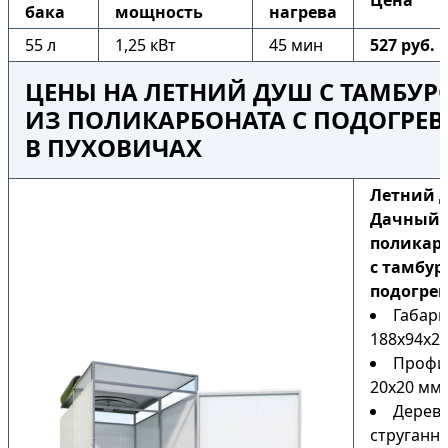
Цена
бака
мощность
нагрева
55 л
1,25 кВт
45 мин
527 руб.
ЦЕНЫ НА ЛЕТНИЙ ДУШ С ТАМБУ
ИЗ ПОЛИКАРБОНАТА С ПОДОГРЕ
В ПУХОВИЧАХ
Летний 
Дачный 
поликар
с тамбур
подогре
Габари
188х94х22
Профи
20х20 мм
Дерев
струганн