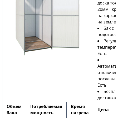
доска то
20мм , кр
на каркас
на земле)
Бак с
подогрев
Регули
температ
Есть
Автомати
отключен
после наг
Есть
Беспла
доставка
Объем
Потребляемая
Время
Цена
бака
мощность
нагрева