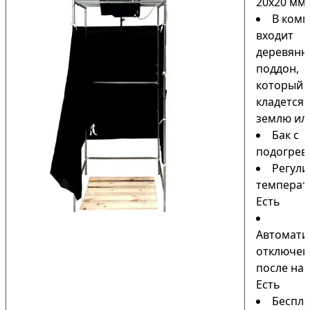
20х20 мм
В комп
входит
деревянн
поддон,
который
кладется 
землю или
Бак с
подогрев
Регули
температ
Есть
Автомати
отключен
после наг
Есть
Беспла