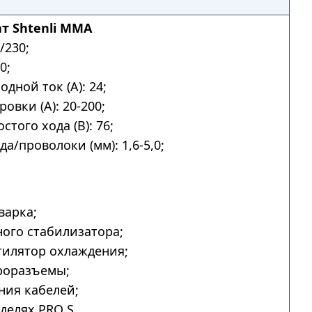
т Shtenli MMA
/230;
0;
дной ток (А): 24;
овки (А): 20-200;
того хода (В): 76;
а/проволоки (мм): 1,6-5,0;
.
варка;
ого стабилизатора;
тилятор охлаждения;
роразъемы;
ния кабелей;
делях PRO S.