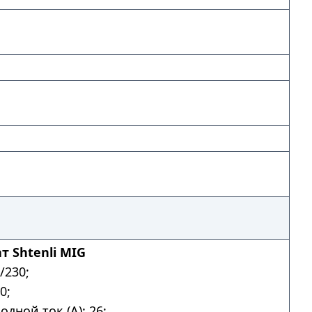
 Shtenli MIG
/230;
0;
дной ток (А): 26;