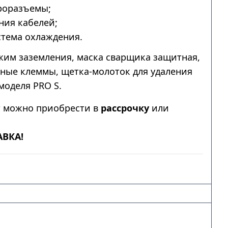
роразъемы;
ния кабелей;
тема охлаждения.
им заземления, маска сварщика защитная,
мные клеммы, щетка-молоток для удаления
моделя PRO S.
т можно приобрести в
рассрочку
или
АВКА!