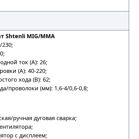
т Shtenli MIG/MMA
/230;
0;
дной ток (А): 26;
овки (А): 40-220;
того хода (В): 62;
а/проволоки (мм): 1,6-4/0,6-0,8;
.
кая/ручная дуговая сварка;
ентилятора;
ятор с дисплеем;