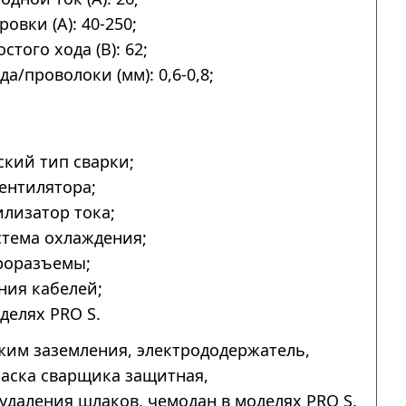
овки (А): 40-250;
того хода (В): 62;
а/проволоки (мм): 0,6-0,8;
.
кий тип сварки;
ентилятора;
лизатор тока;
тема охлаждения;
роразъемы;
ния кабелей;
делях PRO S.
им заземления, электрододержатель,
аска сварщика защитная,
удаления шлаков, чемодан в моделях PRO S.