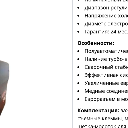
Диапазон регулир
Напряжение холос
Диаметр электрод
Гарантия: 24 мес
Особенности:
Полуавтоматичес
Наличие турбо-в
Сварочный стаби
Эффективная сис
Увеличенные ев
Медные соедине
Евроразъем в мо
Комплектация:
заж
съемные клеммы, м
щетка-молоток для 