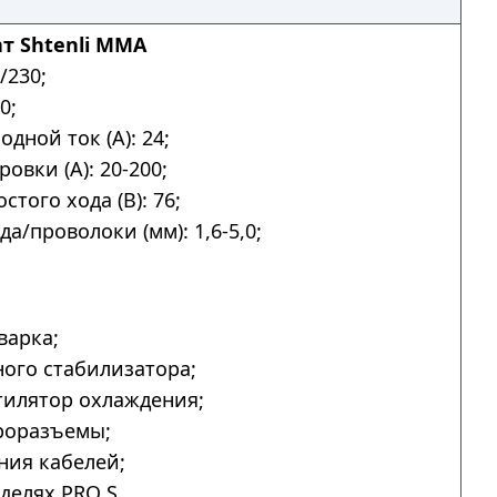
т Shtenli MMA
/230;
0;
дной ток (А): 24;
овки (А): 20-200;
того хода (В): 76;
а/проволоки (мм): 1,6-5,0;
.
варка;
ого стабилизатора;
тилятор охлаждения;
роразъемы;
ния кабелей;
делях PRO S.