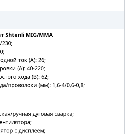
т Shtenli MIG/MMA
/230;
0;
дной ток (А): 26;
овки (А): 40-220;
того хода (В): 62;
а/проволоки (мм): 1,6-4/0,6-0,8;
.
кая/ручная дуговая сварка;
ентилятора;
ятор с дисплеем;