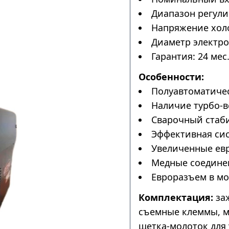
Диапазон регулир
Напряжение холос
Диаметр электрод
Гарантия: 24 мес
Особенности:
Полуавтоматичес
Наличие турбо-в
Сварочный стаби
Эффективная сис
Увеличенные ев
Медные соедине
Евроразъем в мо
Комплектация:
заж
съемные клеммы, м
щетка-молоток для 