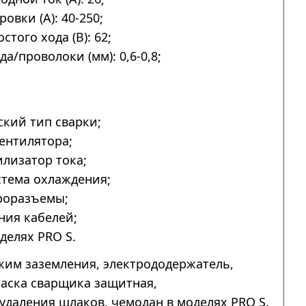
овки (А): 40-250;
того хода (В): 62;
а/проволоки (мм): 0,6-0,8;
.
кий тип сварки;
ентилятора;
лизатор тока;
тема охлаждения;
роразъемы;
ния кабелей;
делях PRO S.
им заземления, электрододержатель,
аска сварщика защитная,
удаления шлаков, чемодан в моделях PRO S.