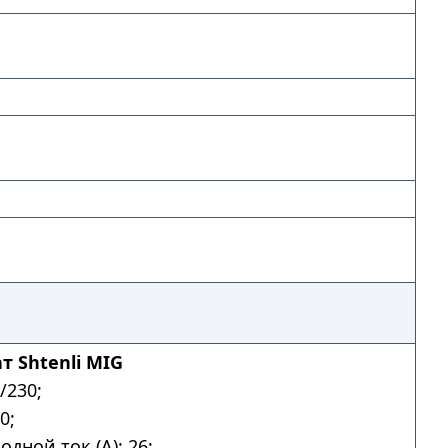
 Shtenli MIG
/230;
0;
дной ток (А): 26;