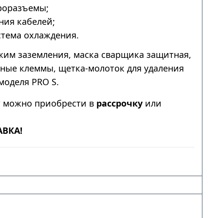
роразъемы;
ния кабелей;
тема охлаждения.
им заземления, маска сварщика защитная,
мные клеммы, щетка-молоток для удаления
моделя PRO S.
т можно приобрести в
рассрочку
или
АВКА!