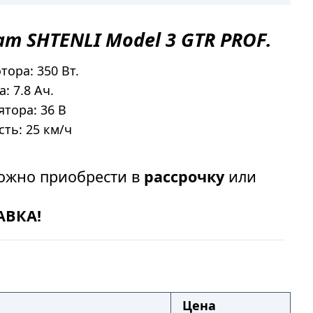
ат
SHTENLI Model 3 GTR PROF
.
ора: 350 Вт.
: 7.8 Ач.
тора: 36 В
ть: 25 км/ч
жно приобрести в
рассрочку
или
АВКА!
Цена