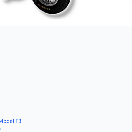
Model F8
0