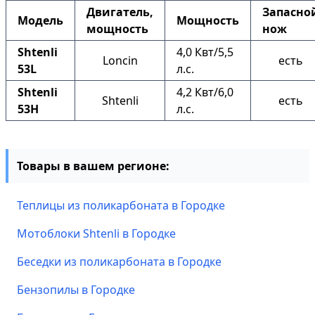
Двигатель,
Запасно
Модель
Мощность
мощность
нож
Shtenli
4,0 Квт/5,5
Loncin
есть
53L
л.с.
Shtenli
4,2 Квт/6,0
Shtenli
есть
53H
л.с.
Товары в вашем регионе:
Теплицы из поликарбоната в Городке
Мотоблоки Shtenli в Городке
Беседки из поликарбоната в Городке
Бензопилы в Городке