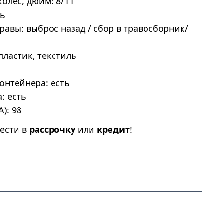
колес, дюйм: 8/11
ть
авы: выброс назад / сбор в травосборник/
пластик, текстиль
онтейнера: есть
: есть
): 98
ести в
рассрочку
или
кредит
!