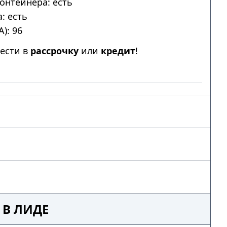
онтейнера: есть
: есть
): 96
ести в
рассрочку
или
кредит
!
 В ЛИДЕ