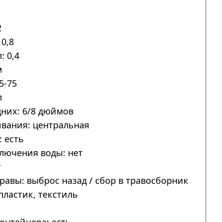
2
0,8
: 0,4
м
5-75
л
дних: 6/8 дюймов
вания: центральная
 есть
лючения воды: нет
т
авы: выброс назад / сбор в травосборник
пластик, текстиль