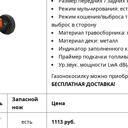
Размер передних / задних 
Режим мульчирования: ес
Режим кошения/выброса тр
выброс в сторону
Материал травосборника: 
Материал деки: металл
Индикатор заполненного к
Праймер подкачки топлива
Ур.звук. мощности LwA dB(A
Газонокосилку можно приобр
БЕСПЛАТНАЯ ДОСТАВКА!
Запасной
ь
Цена
нож
5
есть
1113 руб.