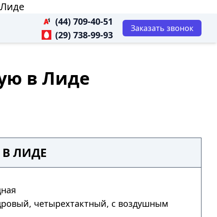
 Лиде
(44) 709-40-51
Заказать звонок
(29) 738-99-93
ую в Лиде
 В ЛИДЕ
дная
дровый, четырехтактный, с воздушным