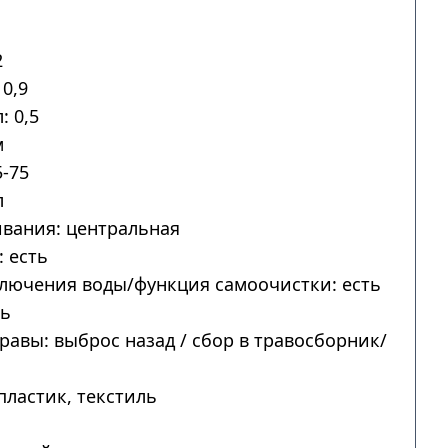
2
0,9
: 0,5
м
-75
л
вания: центральная
 есть
лючения воды/функция самоочистки: есть
ть
авы: выброс назад / сбор в травосборник/
пластик, текстиль