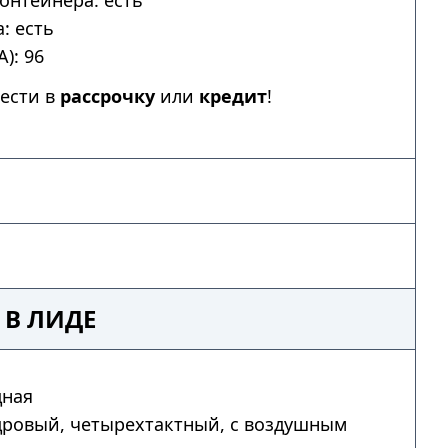
онтейнера: есть
: есть
): 96
ести в
рассрочку
или
кредит
!
 В ЛИДЕ
дная
дровый, четырехтактный, с воздушным