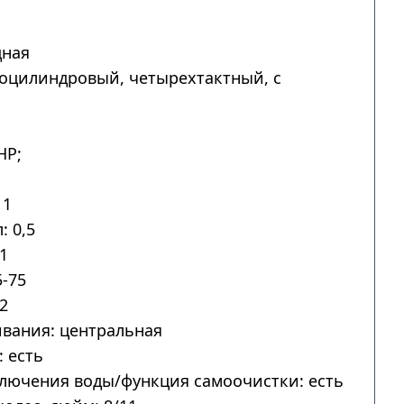
дная
ноцилиндровый, четырехтактный, с
HP;
 1
: 0,5
1
-75
2
вания: центральная
 есть
лючения воды/функция самоочистки: есть