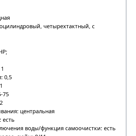
дная
ноцилиндровый, четырехтактный, с
HP;
 1
: 0,5
1
-75
2
вания: центральная
 есть
лючения воды/функция самоочистки: есть