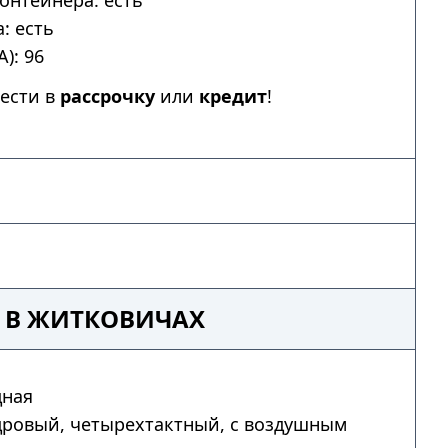
онтейнера: есть
: есть
): 96
ести в
рассрочку
или
кредит
!
8 В ЖИТКОВИЧАХ
дная
дровый, четырехтактный, с воздушным