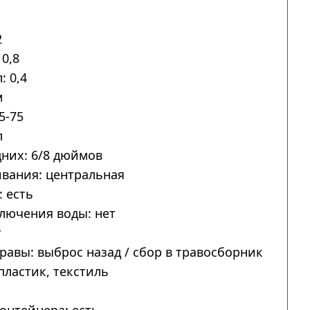
2
0,8
: 0,4
м
5-75
л
дних: 6/8 дюймов
вания: центральная
 есть
лючения воды: нет
т
авы: выброс назад / сбор в травосборник
пластик, текстиль