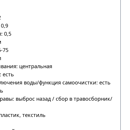
2
0,9
: 0,5
м
-75
л
вания: центральная
 есть
лючения воды/функция самоочистки: есть
ть
авы: выброс назад / сбор в травосборник/
пластик, текстиль