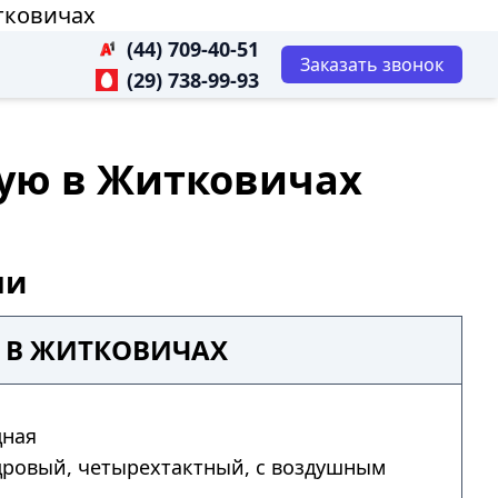
тковичах
(44) 709-40-51
Заказать звонок
(29) 738-99-93
ную в Житковичах
чи
3 В ЖИТКОВИЧАХ
дная
дровый, четырехтактный, с воздушным