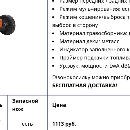
Размер передних / задних 
Режим мульчирования: ес
Режим кошения/выброса тр
выброс в сторону
Материал травосборника: 
Материал деки: металл
Индикатор заполненного к
Праймер подкачки топлива
Ур.звук. мощности LwA dB(A
Газонокосилку можно приобр
БЕСПЛАТНАЯ ДОСТАВКА!
Запасной
ь
Цена
нож
5
есть
1113 руб.