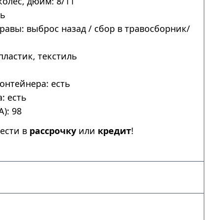
колес, дюйм: 8/11
ть
авы: выброс назад / сбор в травосборник/
пластик, текстиль
онтейнера: есть
: есть
): 98
ести в
рассрочку
или
кредит
!