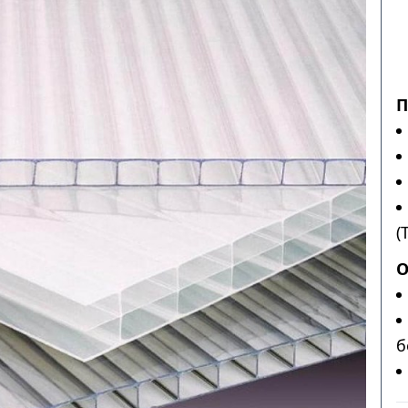
П
(
О
б