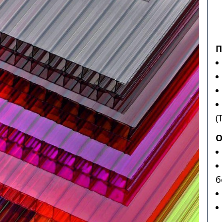
П
(
О
б