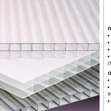
П
(
О
б