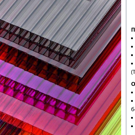
П
(
О
б