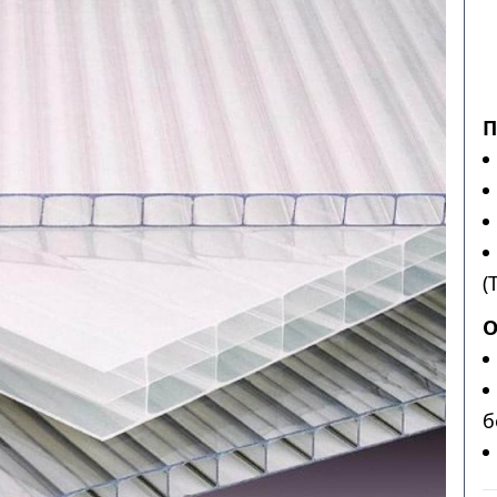
П
(
О
б