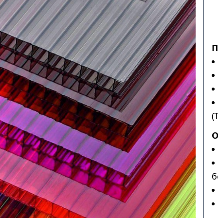
П
(
О
б