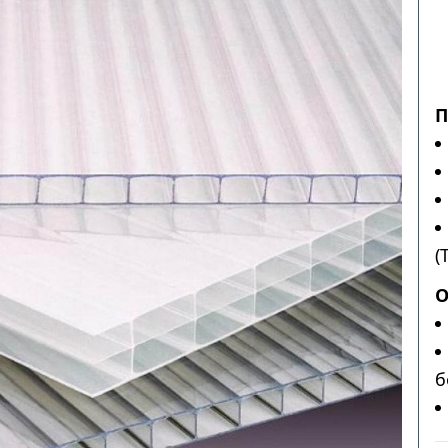
П
(
О
б