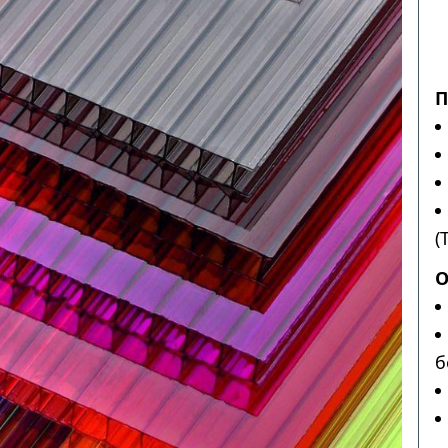
П
(
О
б