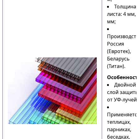
Толщина
листа: 4 мм, 
мм;
Производств
Россия
(Евротек),
Беларусь
(Титан).
Особенност
Двойной
слой защиты
от УФ-лучей;
Применяется
теплицах,
парниках,
беседках,