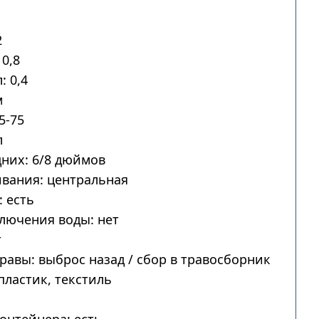
2
0,8
: 0,4
м
5-75
л
дних: 6/8 дюймов
вания: центральная
 есть
лючения воды: нет
т
авы: выброс назад / сбор в травосборник
пластик, текстиль