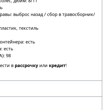
колес, дюйм: 8/11
ть
авы: выброс назад / сбор в травосборник/
пластик, текстиль
онтейнера: есть
: есть
): 98
ести в
рассрочку
или
кредит
!