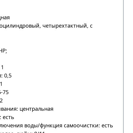
дная
ноцилиндровый, четырехтактный, с
HP;
 1
: 0,5
1
-75
2
вания: центральная
 есть
лючения воды/функция самоочистки: есть