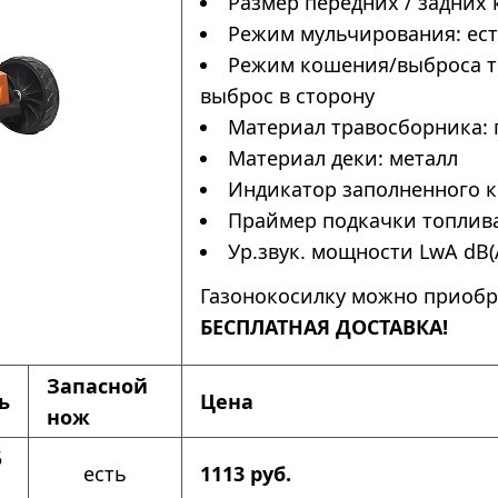
Размер передних / задних 
Режим мульчирования: ес
Режим кошения/выброса тр
выброс в сторону
Материал травосборника: 
Материал деки: металл
Индикатор заполненного к
Праймер подкачки топлива
Ур.звук. мощности LwA dB(A
Газонокосилку можно приобр
БЕСПЛАТНАЯ ДОСТАВКА!
Запасной
ь
Цена
нож
5
есть
1113 руб.