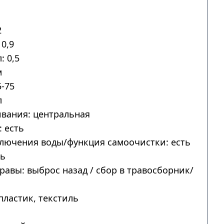
2
0,9
: 0,5
м
-75
л
вания: центральная
 есть
лючения воды/функция самоочистки: есть
ть
авы: выброс назад / сбор в травосборник/
пластик, текстиль