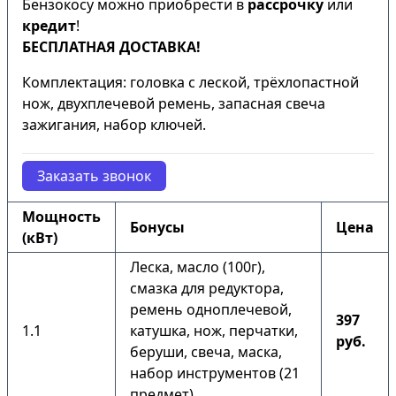
Бензокосу можно приобрести в
рассрочку
или
кредит
!
БЕСПЛАТНАЯ ДОСТАВКА!
Комплектация: головка с леской, трёхлопастной
нож, двухплечевой ремень, запасная свеча
зажигания, набор ключей.
Заказать звонок
Мощность
Бонусы
Цена
(кВт)
Леска, масло (100г),
смазка для редуктора,
ремень одноплечевой,
397
1.1
катушка, нож, перчатки,
руб.
беруши, свеча, маска,
набор инструментов (21
предмет).