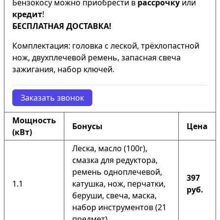
Бензокосу можно приобрести в
рассрочку
или
кредит
!
БЕСПЛАТНАЯ ДОСТАВКА!
Комплектация: головка с леской, трёхлопастной
нож, двухплечевой ремень, запасная свеча
зажигания, набор ключей.
Заказать звонок
Мощность
Бонусы
Цена
(кВт)
Леска, масло (100г),
смазка для редуктора,
ремень одноплечевой,
397
1.1
катушка, нож, перчатки,
руб.
беруши, свеча, маска,
набор инструментов (21
предмет).