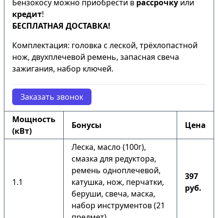
Бензокосу можно приобрести в
рассрочку
или
кредит
!
БЕСПЛАТНАЯ ДОСТАВКА!
Комплектация: головка с леской, трёхлопастной
нож, двухплечевой ремень, запасная свеча
зажигания, набор ключей.
Заказать звонок
Мощность
Бонусы
Цена
(кВт)
Леска, масло (100г),
смазка для редуктора,
ремень одноплечевой,
397
1.1
катушка, нож, перчатки,
руб.
беруши, свеча, маска,
набор инструментов (21
предмет).