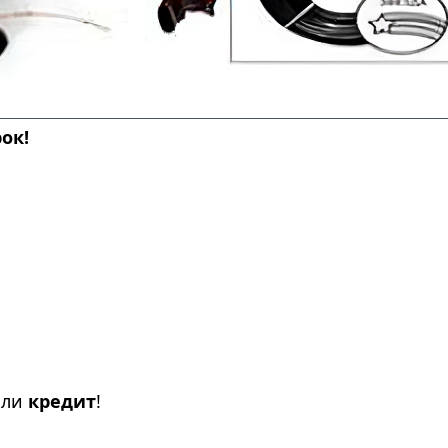
рок!
ли
кредит
!