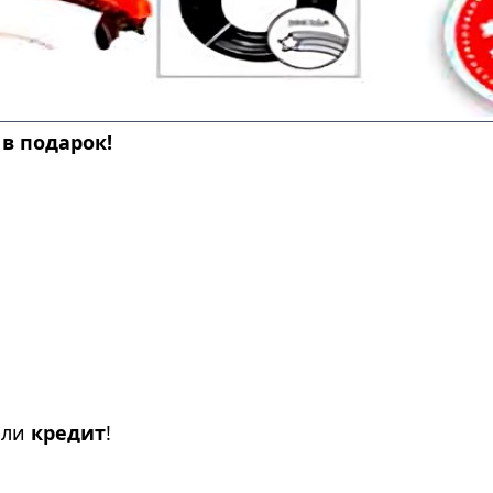
 в подарок!
ли
кредит
!