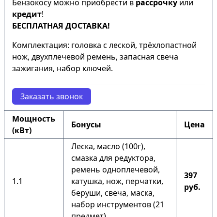
Бензокосу можно приобрести в
рассрочку
или
кредит
!
БЕСПЛАТНАЯ ДОСТАВКА!
Комплектация: головка с леской, трёхлопастной
нож, двухплечевой ремень, запасная свеча
зажигания, набор ключей.
Заказать звонок
Мощность
Бонусы
Цена
(кВт)
Леска, масло (100г),
смазка для редуктора,
ремень одноплечевой,
397
1.1
катушка, нож, перчатки,
руб.
беруши, свеча, маска,
набор инструментов (21
предмет).