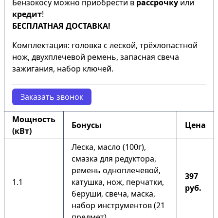
Бензокосу можно приобрести в
рассрочку
или
кредит
!
БЕСПЛАТНАЯ ДОСТАВКА!
Комплектация: головка с леской, трёхлопастной
нож, двухплечевой ремень, запасная свеча
зажигания, набор ключей.
Заказать звонок
Мощность
Бонусы
Цена
(кВт)
Леска, масло (100г),
смазка для редуктора,
ремень одноплечевой,
397
1.1
катушка, нож, перчатки,
руб.
беруши, свеча, маска,
набор инструментов (21
предмет).