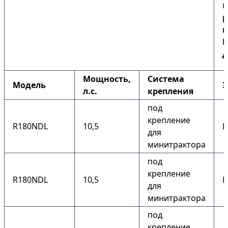
п
р
к
Б
Д
Мощность,
Система
Модель
Э
л.с.
крепления
под
крепление
R180NDL
10,5
Н
для
минитрактора
под
крепление
R180NDL
10,5
Е
для
минитрактора
под
крепление