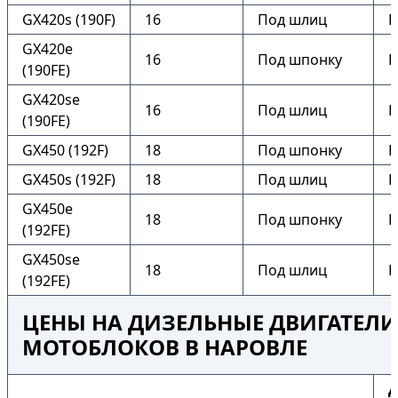
GX420s (190F)
16
Под шлиц
Н
GX420e
16
Под шпонку
Е
(190FE)
GX420se
16
Под шлиц
Е
(190FE)
GX450 (192F)
18
Под шпонку
Н
GX450s (192F)
18
Под шлиц
Н
GX450e
18
Под шпонку
Е
(192FE)
GX450se
18
Под шлиц
Е
(192FE)
ЦЕНЫ НА ДИЗЕЛЬНЫЕ ДВИГАТЕЛИ
МОТОБЛОКОВ В НАРОВЛЕ
Д