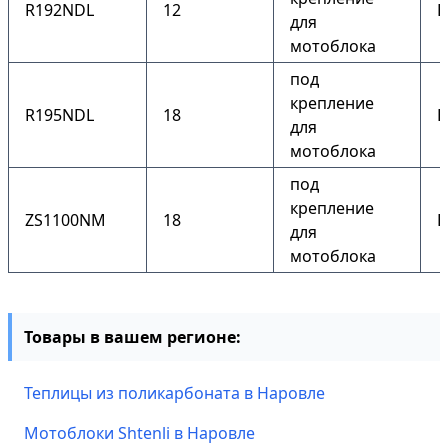
R192NDL
12
Е
для
мотоблока
под
крепление
R195NDL
18
Е
для
мотоблока
под
крепление
ZS1100NM
18
Е
для
мотоблока
Товары в вашем регионе:
Теплицы из поликарбоната в Наровле
Мотоблоки Shtenli в Наровле