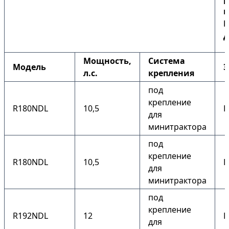
к
Б
Д
Мощность,
Система
Модель
Э
л.с.
крепления
под
крепление
R180NDL
10,5
Н
для
минитрактора
под
крепление
R180NDL
10,5
Е
для
минитрактора
под
крепление
R192NDL
12
Е
для