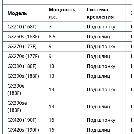
Мощность,
Система
Модель
Э
л.с.
крепления
GX210 (168F)
7
Под шпонку
Н
GX260s (168F)
8.5
Под шлиц
Н
GX270 (177F)
9
Под шпонку
Н
GX270s (177F)
9
Под шлиц
Н
GX390 (188F)
13
Под шпонку
Н
GX390s (188F)
13
Под шлиц
Н
GX390e
13
Под шпонку
Е
(188F)
GX390se
13
Под шлиц
Е
(188F)
GX420 (190F)
16
Под шпонку
Н
GX420s (190F)
16
Под шлиц
Н