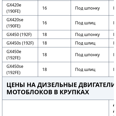
GX420e
16
Под шпонку
Е
(190FE)
GX420se
16
Под шлиц
Е
(190FE)
GX450 (192F)
18
Под шпонку
Н
GX450s (192F)
18
Под шлиц
Н
GX450e
18
Под шпонку
Е
(192FE)
GX450se
18
Под шлиц
Е
(192FE)
ЦЕНЫ НА ДИЗЕЛЬНЫЕ ДВИГАТЕЛИ
МОТОБЛОКОВ В КРУПКАХ
Д
д