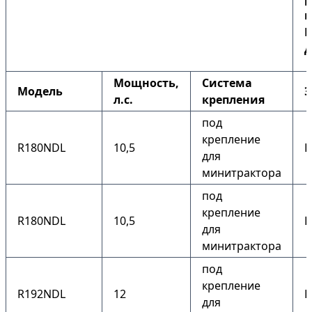
к
Б
Д
Мощность,
Система
Модель
Э
л.с.
крепления
под
крепление
R180NDL
10,5
Н
для
минитрактора
под
крепление
R180NDL
10,5
Е
для
минитрактора
под
крепление
R192NDL
12
Е
для