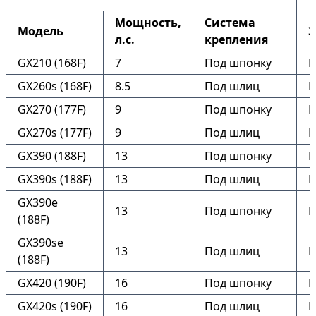
Мощность,
Система
Модель
Э
л.с.
крепления
GX210 (168F)
7
Под шпонку
Н
GX260s (168F)
8.5
Под шлиц
Н
GX270 (177F)
9
Под шпонку
Н
GX270s (177F)
9
Под шлиц
Н
GX390 (188F)
13
Под шпонку
Н
GX390s (188F)
13
Под шлиц
Н
GX390e
13
Под шпонку
Е
(188F)
GX390se
13
Под шлиц
Е
(188F)
GX420 (190F)
16
Под шпонку
Н
GX420s (190F)
16
Под шлиц
Н