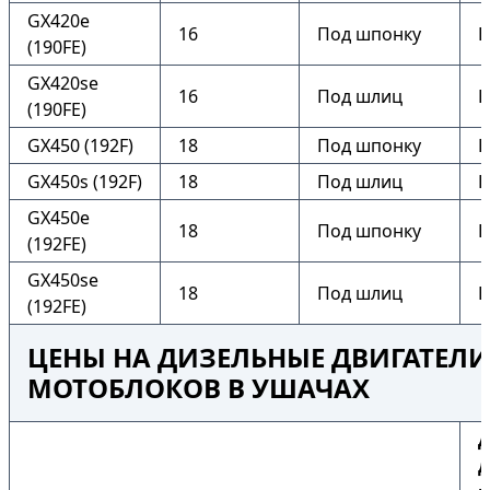
GX420e
16
Под шпонку
Е
(190FE)
GX420se
16
Под шлиц
Е
(190FE)
GX450 (192F)
18
Под шпонку
Н
GX450s (192F)
18
Под шлиц
Н
GX450e
18
Под шпонку
Е
(192FE)
GX450se
18
Под шлиц
Е
(192FE)
ЦЕНЫ НА ДИЗЕЛЬНЫЕ ДВИГАТЕЛИ
МОТОБЛОКОВ В УШАЧАХ
Д
д