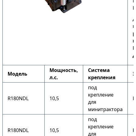
И
П
Д
п
р
к
Б
Д
Мощность,
Система
Модель
Э
л.с.
крепления
под
крепление
R180NDL
10,5
Н
для
минитрактора
под
крепление
R180NDL
10,5
Е
для