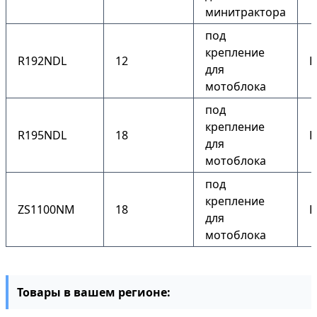
минитрактора
под
крепление
R192NDL
12
Е
для
мотоблока
под
крепление
R195NDL
18
Е
для
мотоблока
под
крепление
ZS1100NM
18
Е
для
мотоблока
Товары в вашем регионе: