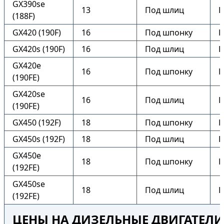
GX390se
13
Под шлиц
Е
(188F)
GX420 (190F)
16
Под шпонку
Н
GX420s (190F)
16
Под шлиц
Н
GX420e
16
Под шпонку
Е
(190FE)
GX420se
16
Под шлиц
Е
(190FE)
GX450 (192F)
18
Под шпонку
Н
GX450s (192F)
18
Под шлиц
Н
GX450e
18
Под шпонку
Е
(192FE)
GX450se
18
Под шлиц
Е
(192FE)
ЦЕНЫ НА ДИЗЕЛЬНЫЕ ДВИГАТЕЛИ