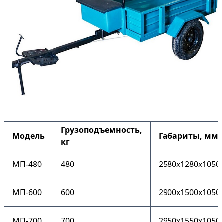
Грузоподъемность,
Модель
Габариты, мм
кг
МП-480
480
2580x1280x1050
МП-600
600
2900x1500x1050
МП-700
700
2950x1550x1050