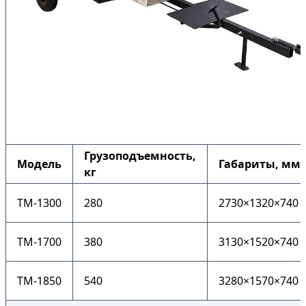
Грузоподъемность,
Модель
Габариты, мм
кг
ТМ-1300
280
2730×1320×740
ТМ-1700
380
3130×1520×740
ТМ-1850
540
3280×1570×740