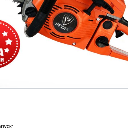
апуск;