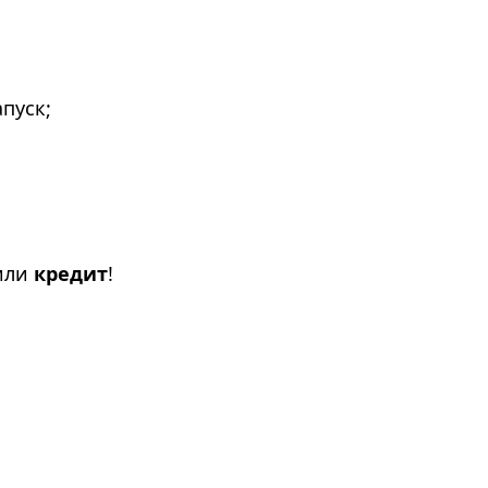
апуск;
или
кредит
!