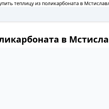
упить теплицу из поликарбоната в Мстислав
оликарбоната в Мстисл