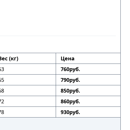
Вес (кг)
Цена
63
760руб.
65
790руб.
68
850руб.
72
860руб.
78
930руб.