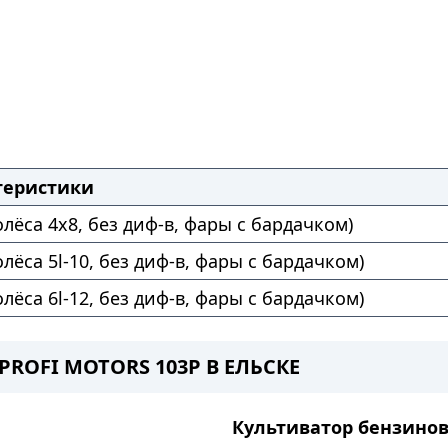
теристики
Колёса 4х8, без диф-в, фары с бардачком)
олёса 5l-10, без диф-в, фары с бардачком)
олёса 6l-12, без диф-в, фары с бардачком)
ROFI MOTORS 103P В ЕЛЬСКЕ
Культиватор бензино