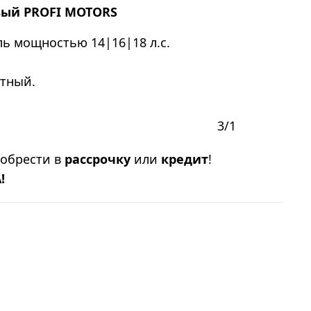
вый
PROFI MOTORS
ь мощностью 14|16|18 л.с.
ктный.
3/1
иобрести в
рассрочку
или
кредит
!
!