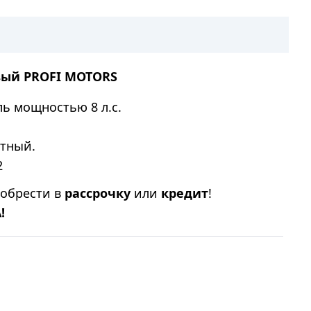
вый
PROFI MOTORS
ь мощностью 8 л.с.
ктный.
2
иобрести в
рассрочку
или
кредит
!
!