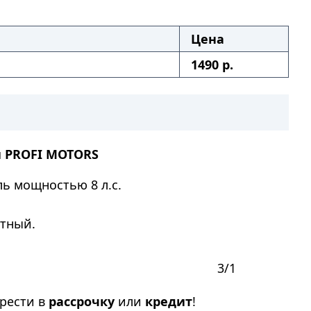
Цена
1490 р.
й
PROFI MOTORS
ь мощностью 8 л.с.
ктный.
3/1
рести в
рассрочку
или
кредит
!