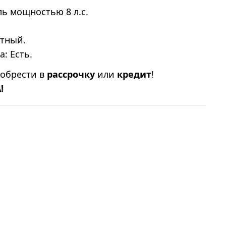
ь мощностью 8 л.с.
ктный.
: Есть.
иобрести в
рассрочку
или
кредит
!
!